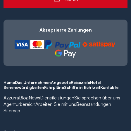
Akzeptierte Zahlungen
Home
Das Unternehmen
Angebote
Reiseziele
Hotel
Sehenswürdigkeiten
Fahrpläne
Schiffe in Echtzeit
Kontakte
Azzurra
Blog
News
Dienstleistungen
Sie sprechen über uns
Agenturbereich
Arbeiten Sie mit uns
Beanstandungen
Sitemap