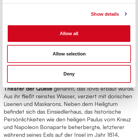
Show details
Im Inneren ist das Heiligtum schlicht gehalten, mit
Ausnahme des
Freskos der Himmelfahrt der
Madonna
, das direkt auf einen Granitblock gemalt
Allow all
wurde. Die Seitenaltäre sind verschiedenen Heiligen
gewidmet und zeigen künstlerische Details wie
Allow selection
Fresken aus dem 19. Jahrhundert an den Gewölben.
Deny
Vor dem Heiligtum befindet sich das Exedra, auch
Theater der Quelle
genannt, das 1698 erbaut wurde.
Aus ihr fließt reinstes Wasser, verziert mit dorischen
Lisenen und Maskarons. Neben dem Heiligtum
befindet sich das Einsiedlerhaus, das historische
Persönlichkeiten wie den heiligen Paulus vom Kreuz
und Napoleon Bonaparte beherbergte, letzterer
während seines Exils auf der Insel im Jahr 1814.