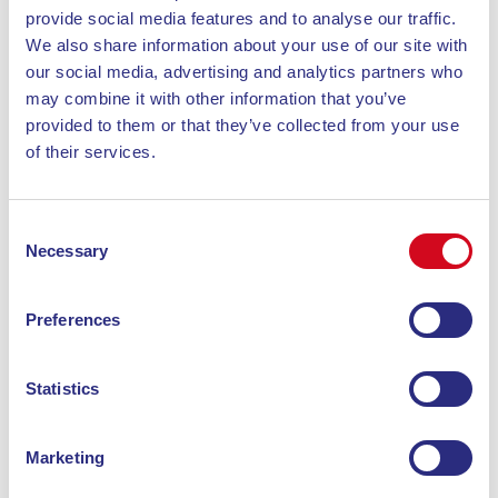
Marciana
ist eine
Erfahrung voller Geschichte,
provide social media features and to analyse our traffic.
Kunst und Spiritualität
. Das Heiligtum liegt
We also share information about your use of our site with
malerisch am Fuße des Monte Giove und zeichnet
our social media, advertising and analytics partners who
sich durch seine Architektur aus dem 12.
may combine it with other information that you’ve
Jahrhundert aus, die durch spätere Eingriffe an
provided to them or that they’ve collected from your use
ästhetischem und historischem Wert gewonnen hat.
of their services.
Consent
Das ursprüngliche Gebäude im
romanischen Stil
Necessary
Selection
wurde im 17. Jahrhundert unter der
Schirmherrschaft der Familie Pisani erweitert. Dies
zeigt sich unter anderem durch das Adelswappen
Preferences
der Familie Grimaldi an der Rückwand nahe dem
Glockenturm. Die Fassade ist in zwei schlichte
Statistics
Ebenen unterteilt, mit Lisenen, die sich auch im
oberen Bereich wiederholen und in einem im 20.
Marketing
Jahrhundert hinzugefügten Glockenturm enden.