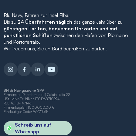
Blu Navy, Fähren zur Insel Elba.
Bis zu
24 Überfahrten täglich
das ganze Jahr über zu
günstigen Tarifen, bequemen Uhrzeiten und mit
pünktlichen Schiffen
zwischen den Häfen von Piombino
und Portoferraio.
Wir freuen uns, Sie an Bord begrüßen zu dürfen.
BN di Navigazione SPA
Firmensitz: Portoferraio (LI) Calata Italia 22
USt.-IdNr./St-IdNr.: IT01968710994
R.E.A.: LI-147146
Firmenkapital: 1000000,00 €
Eindeutiger Code: WY7PJ6K
Schreib uns auf
Whatsapp