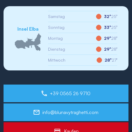
Samstag
32°
25°
Sonntag
33°
25°
Insel Elba
Montag
29°
28°
Dienstag
29°
28°
Mittwoch
28°
27°
+39 0565 26 9710
info@blunavytraghetti.com
Kaufen