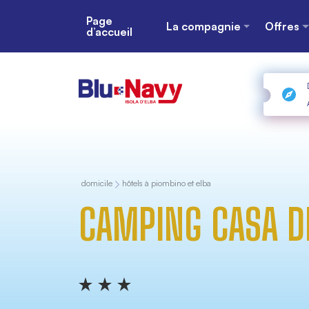
Page
La compagnie
Offres
d’accueil
domicile
hôtels à piombino et elba
CAMPING CASA DE