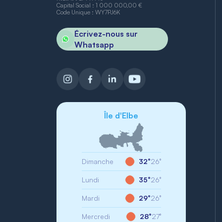
Capital Social : 1 000 000,00 €
Code Unique : WY7PJ6K
Écrivez-nous sur
Whatsapp
Île d'Elbe
Dimanche
32°
26°
Lundi
35°
26°
Mardi
29°
26°
Mercredi
28°
27°