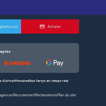
ghetti.com
Acheter
ceptés
s d’attrait
Horaires
Nos ferrys en temps réel
agences
Recrutement
Réclamations
Plan du site