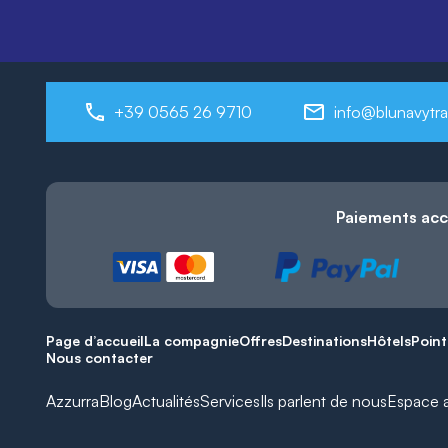
+39 0565 26 9710
info@blunavytra
Paiements ac
Page d’accueil
La compagnie
Offres
Destinations
Hôtels
Point
Nous contacter
Azzurra
Blog
Actualités
Services
Ils parlent de nous
Espace 