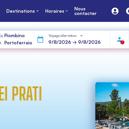
Nous
Destinations
Horaires
contacter
Piombino
Voyage aller-retour
De
Portoferraio
1
A
I PRATI