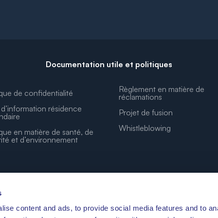
Documentation utile et politiques
Règlement en matière de
ique de confidentialité
réclamations
d’information résidence
Projet de fusion
ndaire
Whistleblowing
ique en matière de santé, de
ité et d’environnement
s
ise content and ads, to provide social media features and to an
LES COORDONNÉES DE VOS RÊVES