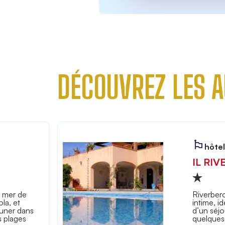
DÉCOUVREZ LES A
hôtel
IL RIV
e mer de
Riverbero
la, et
intime, i
uner dans
d’un séjo
s plages
quelques