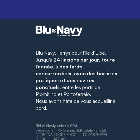
Blu Navy, Ferrys pour l’île d’Elbe.
Jusqu’à
24 liaisons par jour, toute
l’année
, à
des tarifs
concurrentiels, avec des horaires
pratiques et des navires
ponctuels
, entre les ports de
Piombino et Portoferraio.
Nous avons hâte de vous accueillir à
bord.
BN di Navigazione SPA
Siège social : Portoferraio (LI) Calata Italia 22
N° DE TVA / CODE FISCAL : IT01968710994
R.E.A. : LI-147146