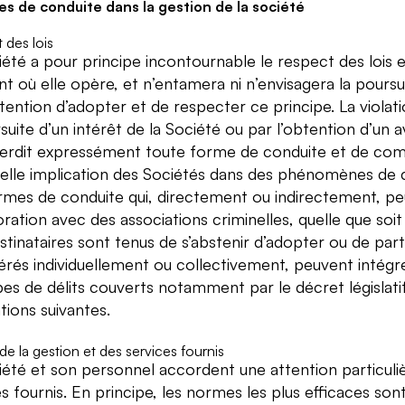
es de conduite dans la gestion de la société
 des lois
iété a pour principe incontournable le respect des lois e
 où elle opère, et n’entamera ni n’envisagera la poursui
ntention d’adopter et de respecter ce principe. La violat
suite d’un intérêt de la Société ou par l’obtention d’un a
nterdit expressément toute forme de conduite et de co
elle implication des Sociétés dans des phénomènes de c
rmes de conduite qui, directement ou indirectement, pe
ration avec des associations criminelles, quelle que soit
stinataires sont tenus de s’abstenir d’adopter ou de pa
érés individuellement ou collectivement, peuvent intég
pes de délits couverts notamment par le décret législatif
tions suivantes.
de la gestion et des services fournis
été et son personnel accordent une attention particulière
es fournis. En principe, les normes les plus efficaces so