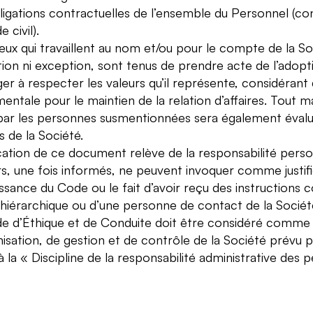
ligations contractuelles de l’ensemble du Personnel (con
 civil).
eux qui travaillent au nom et/ou pour le compte de la Soc
ction ni exception, sont tenus de prendre acte de l’adop
ger à respecter les valeurs qu’il représente, considéran
entale pour le maintien de la relation d’affaires. Tout
ar les personnes susmentionnées sera également évalué 
s de la Société.
ication de ce document relève de la responsabilité pers
rs, une fois informés, ne peuvent invoquer comme justif
sance du Code ou le fait d’avoir reçu des instructions co
 hiérarchique ou d’une personne de contact de la Sociét
e d’Éthique et de Conduite doit être considéré comme f
isation, de gestion et de contrôle de la Société prévu par
 à la « Discipline de la responsabilité administrative des