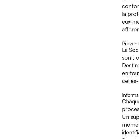
confor
la prot
eux-mê
afféren
Préventi
La Soci
sont, o
Destin
en tout
celles
Informat
Chaque
proces
Un sup
moment 
identif