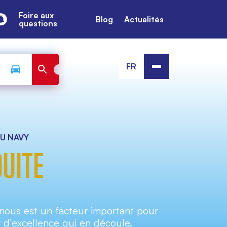
Foire aux
Blog
Actualités
questions
FR
LU NAVY
DUITE
nous est un facteur important pour
eur d’excellence qui en découle.