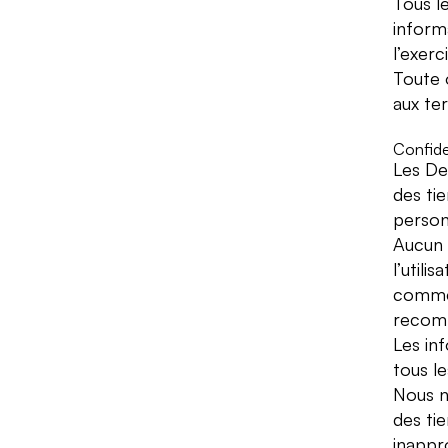
Tous le
inform
l’exer
Toute o
aux ter
Confiden
Les Des
des tie
personn
Aucun 
l’utili
commer
recomm
Les in
tous l
Nous n
des tie
inappr