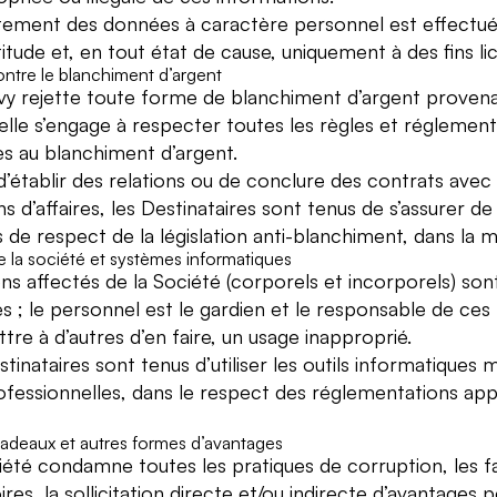
itement des données à caractère personnel est effectué s
itude et, en tout état de cause, uniquement à des fins lici
ontre le blanchiment d’argent
vy rejette toute forme de blanchiment d’argent provenant 
elle s’engage à respecter toutes les règles et réglementa
ves au blanchiment d’argent.
d’établir des relations ou de conclure des contrats avec
ns d’affaires, les Destinataires sont tenus de s’assurer d
 de respect de la législation anti-blanchiment, dans la m
e la société et systèmes informatiques
ens affectés de la Société (corporels et incorporels) son
és ; le personnel est le gardien et le responsable de ces 
tre à d’autres d’en faire, un usage inapproprié.
tinataires sont tenus d’utiliser les outils informatiques 
rofessionnelles, dans le respect des réglementations app
adeaux et autres formes d’avantages
iété condamne toutes les pratiques de corruption, les f
ires, la sollicitation directe et/ou indirecte d’avantages