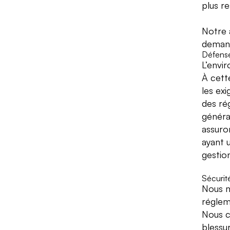
plus re
Notre a
demand
Défense
L’envi
À cette
les ex
des ré
généra
assuro
ayant 
gestio
Sécurit
Nous m
réglem
Nous c
blessur