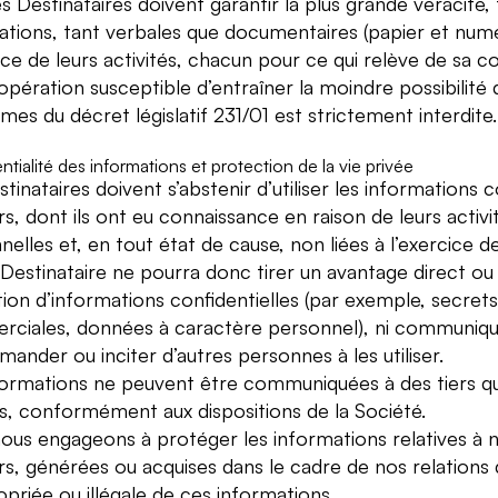
s Destinataires doivent garantir la plus grande véracité,
ations, tant verbales que documentaires (papier et numé
cice de leurs activités, chacun pour ce qui relève de sa 
pération susceptible d’entraîner la moindre possibilité d
mes du décret législatif 231/01 est strictement interdite.
tialité des informations et protection de la vie privée
tinataires doivent s’abstenir d’utiliser les informations c
rs, dont ils ont eu connaissance en raison de leurs activi
elles et, en tout état de cause, non liées à l’exercice d
Destinataire ne pourra donc tirer un avantage direct ou i
sation d’informations confidentielles (par exemple, secret
ciales, données à caractère personnel), ni communiquer
ander ou inciter d’autres personnes à les utiliser.
formations ne peuvent être communiquées à des tiers qu
es, conformément aux dispositions de la Société.
ous engageons à protéger les informations relatives à n
rs, générées ou acquises dans le cadre de nos relations d
opriée ou illégale de ces informations.