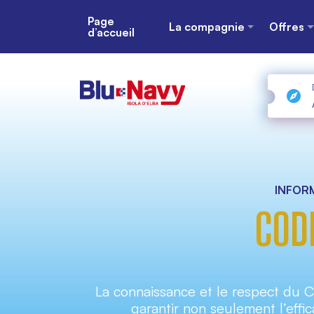
Page
La compagnie
Offres
d’accueil
INFORM
CODE
La connaissance et le respect du 
garantir non seulement l’effica