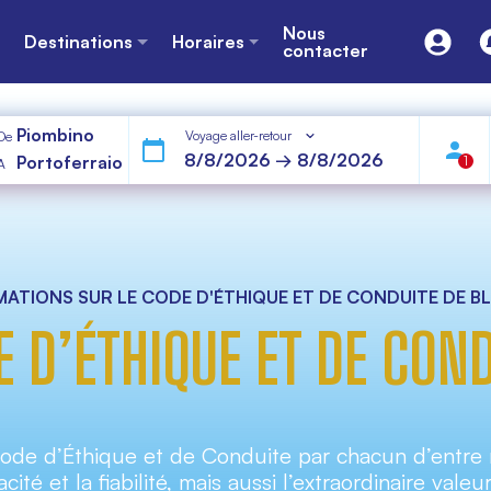
Nous
Destinations
Horaires
contacter
Piombino
Voyage aller-retour
De
Portoferraio
1
A
ATIONS SUR LE CODE D'ÉTHIQUE ET DE CONDUITE DE B
 D’ÉTHIQUE ET DE CON
Code d’Éthique et de Conduite par chacun d’entre 
cité et la fiabilité, mais aussi l’extraordinaire val