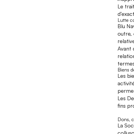
Le tra
d’exact
Lutte c
Blu Na
outre, 
relati
Avant 
relatio
termes
Biens d
Les bi
activit
permet
Les Des
fins p
Dons, c
La Soc
colluso