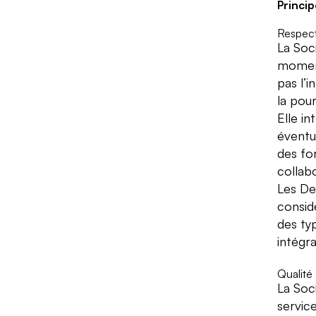
Princip
Respect
La Soc
moment
pas l’i
la pour
Elle i
éventu
des fo
collabo
Les De
consid
des ty
intégra
Qualité 
La Soci
servic