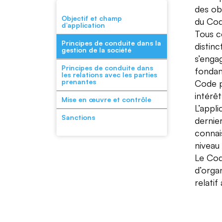
des ob
Objectif et champ
du Code
d’application
Tous c
Principes de conduite dans la
distin
gestion de la société
s’enga
Principes de conduite dans
fondam
les relations avec les parties
prenantes
Code p
intérêt
Mise en œuvre et contrôle
L’appl
Sanctions
dernie
connais
niveau
Le Cod
d’organ
relatif