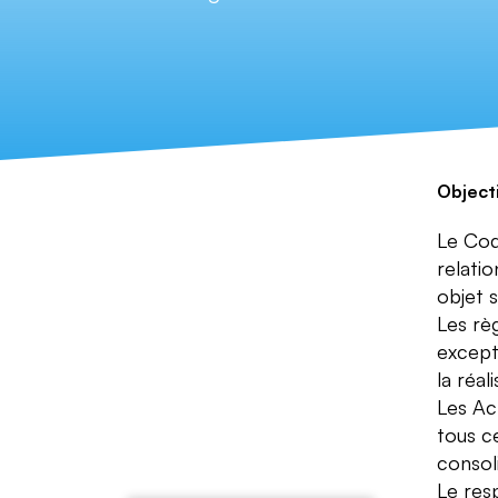
Object
Le Code
relatio
objet s
Les rè
except
la réal
Les Act
tous ce
consol
Le res