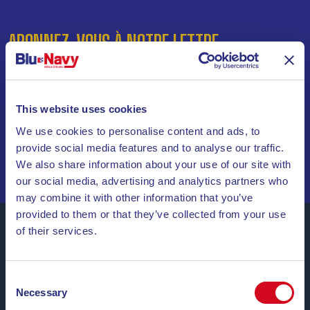
ABONNEZ-VOUS À NOTRE LETTRE
D’INFORMATION
INVIA
This website uses cookies
We use cookies to personalise content and ads, to
NAVIGUEZ PARMI DES OFFRES SPÉCIALES, DES
provide social media features and to analyse our traffic.
DESTINATIONS DE RÊVE ET DES CONSEILS DE VOYAGE
!
We also share information about your use of our site with
our social media, advertising and analytics partners who
may combine it with other information that you’ve
provided to them or that they’ve collected from your use
of their services.
Blu Navy, Ferrys pour l’île d’Elbe.
Consent
Jusqu’à
24 liaisons par jour, toute l’année
, à
des tarifs
Necessary
Selection
concurrentiels, avec des horaires pratiques et des