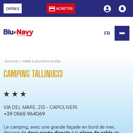
ACHETER
OFFRES
FR
domicile
hôtels à piombino et elba
CAMPING TALLINUCCI
VIA DEL MARE, 213 - CAPOLIVERI
+39 0565 964069
Le camping, avec une grande façade en bord de mer,
dispose de
deux
accès directs
à la
plage de sable
de