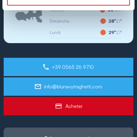
Île d'Elbe
Samedi
28°
25°
Dimanche
28°
27°
Lundi
29°
27°
+39 0565 26 9710
info@blunavytraghetti.com
Acheter