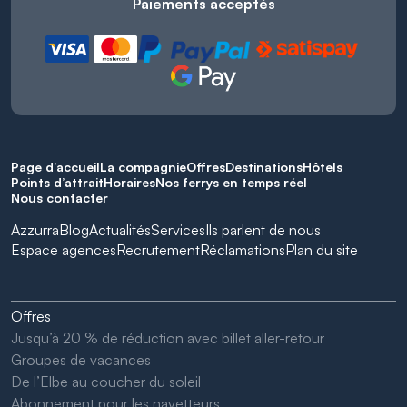
Paiements acceptés
Page d’accueil
La compagnie
Offres
Destinations
Hôtels
Points d’attrait
Horaires
Nos ferrys en temps réel
Nous contacter
Azzurra
Blog
Actualités
Services
Ils parlent de nous
Espace agences
Recrutement
Réclamations
Plan du site
Offres
Jusqu’à 20 % de réduction avec billet aller-retour
Groupes de vacances
De l’Elbe au coucher du soleil
Abonnement pour les navetteurs