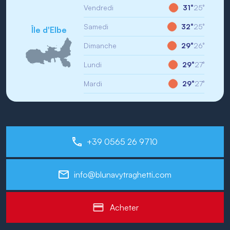
Vendredi
31°
25°
Samedi
32°
25°
Île d'Elbe
Dimanche
29°
26°
Lundi
29°
27°
Mardi
29°
27°
+39 0565 26 9710
info@blunavytraghetti.com
Acheter