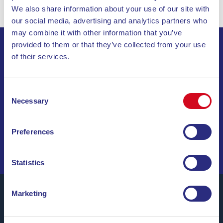
We also share information about your use of our site with
our social media, advertising and analytics partners who
may combine it with other information that you’ve
provided to them or that they’ve collected from your use
ABONNEZ-VOUS À NOTRE LETTRE
of their services.
D’INFORMATION
Consent
Necessary
INVIA
Selection
NAVIGUEZ PARMI DES OFFRES SPÉCIALES, DES
Preferences
DESTINATIONS DE RÊVE ET DES CONSEILS DE VOYAGE
!
Statistics
Marketing