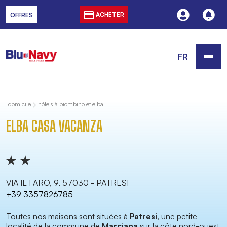
ACHETER
OFFRES
FR
domicile
hôtels à piombino et elba
ELBA CASA VACANZA
VIA IL FARO, 9, 57030 - PATRESI
+39 3357826785
Toutes nos maisons sont situées à
Patresi
, une petite
localité de la commune de
Marciana
sur la côte nord-ouest