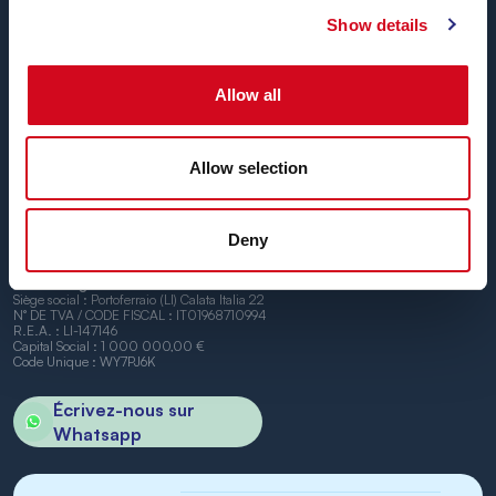
Blu Navy, Ferrys pour l’île d’Elbe.
Show details
Jusqu’à
24 liaisons par jour, toute l’année
, à
des tarifs
concurrentiels, avec des horaires pratiques et des
navires ponctuels
, entre les ports de Piombino et
Allow all
Portoferraio.
Nous avons hâte de vous accueillir à bord.
Allow selection
Deny
BN di Navigazione SPA
Siège social : Portoferraio (LI) Calata Italia 22
N° DE TVA / CODE FISCAL : IT01968710994
R.E.A. : LI-147146
Capital Social : 1 000 000,00 €
Code Unique : WY7PJ6K
Écrivez-nous sur
Whatsapp