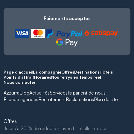
Paiements acceptés
Page d’accueil
La compagnie
Offres
Destinations
Hôtels
Points d’attrait
Horaires
Nos ferrys en temps réel
Nous contacter
Azzurra
Blog
Actualités
Services
Ils parlent de nous
Espace agences
Recrutement
Réclamations
Plan du site
Offres
Jusqu’à 20 % de réduction avec billet aller-retour