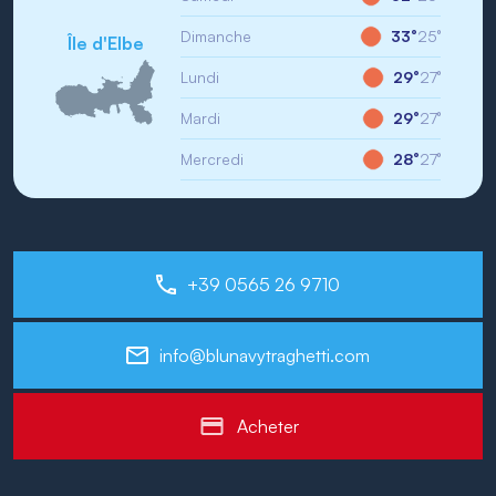
Dimanche
33°
25°
Île d'Elbe
Lundi
29°
27°
Mardi
29°
27°
Mercredi
28°
27°
+39 0565 26 9710
info@blunavytraghetti.com
Acheter