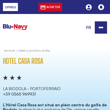
ACHETER
OFFRES
FR
domicile
hôtels à piombino et elba
HOTEL CASA ROSA
LA BIODOLA - PORTOFERRAIO
+39 0565 969931
L’Hôtel Casa Rosa est situé en plein centre du golfe de
Biodola
, la plage la plus exclusive de l’île, unique car elle