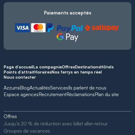
Paiements acceptés
Page d’accueil
La compagnie
Offres
Destinations
Hôtels
Points d’attrait
Horaires
Nos ferrys en temps réel
Nous contacter
Azzurra
Blog
Actualités
Services
Ils parlent de nous
Espace agences
Recrutement
Réclamations
Plan du site
Offres
Jusqu’à 20 % de réduction avec billet aller-retour
Groupes de vacances