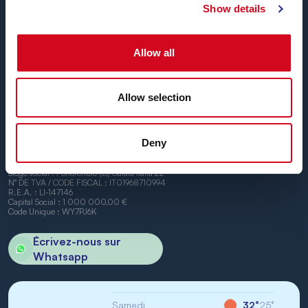
Jusqu’à
24 liaisons par jour, toute l’année
, à
des tarifs
Show details
concurrentiels, avec des horaires pratiques et des
navires ponctuels
, entre les ports de Piombino et
Allow all
Portoferraio.
Nous avons hâte de vous accueillir à bord.
Allow selection
Deny
BN di Navigazione SPA
Siège social : Portoferraio (LI) Calata Italia 22
N° DE TVA / CODE FISCAL : IT01968710994
R.E.A. : LI-147146
Capital Social : 1 000 000,00 €
Code Unique : WY7PJ6K
Écrivez-nous sur
Whatsapp
Samedi
32°
25°