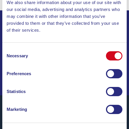
We also share information about your use of our site with
our social media, advertising and analytics partners who
may combine it with other information that you’ve
provided to them or that they’ve collected from your use
ABONNEZ-VOUS À NOTRE LETTRE
of their services.
D’INFORMATION
Consent
INVIA
Necessary
Selection
NAVIGUEZ PARMI DES OFFRES SPÉCIALES, DES
DESTINATIONS DE RÊVE ET DES CONSEILS DE VOYAGE
Preferences
!
Statistics
Marketing
Blu Navy, Ferrys pour l’île d’Elbe.