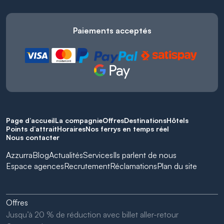
Paiements acceptés
Page d’accueil
La compagnie
Offres
Destinations
Hôtels
Points d’attrait
Horaires
Nos ferrys en temps réel
Nous contacter
Azzurra
Blog
Actualités
Services
Ils parlent de nous
Espace agences
Recrutement
Réclamations
Plan du site
Offres
Jusqu’à 20 % de réduction avec billet aller-retour