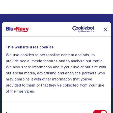
ABONNEZ-VOUS À NOTRE LETTRE
D’INFORMATION
This website uses cookies
INVIA
We use cookies to personalise content and ads, to
provide social media features and to analyse our traffic.
NAVIGUEZ PARMI DES OFFRES SPÉCIALES, DES
We also share information about your use of our site with
DESTINATIONS DE RÊVE ET DES CONSEILS DE VOYAGE
our social media, advertising and analytics partners who
!
may combine it with other information that you’ve
provided to them or that they’ve collected from your use
of their services.
Consent