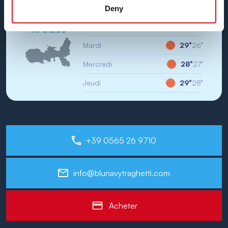
Dimanche
31°
26°
Deny
Lundi
35°
26°
Île d'Elbe
Mardi
29°
26°
Mercredi
28°
27°
Jeudi
29°
28°
+39 0565 26 9710
info@blunavytraghetti.com
Acheter