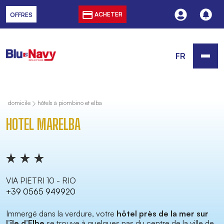
ACHETER
OFFRES
FR
domicile
hôtels à piombino et elba
HOTEL MARELBA
VIA PIETRI 10 - RIO
+39 0565 949920
Immergé dans la verdure, votre
hôtel près de la mer sur
l’île d’Elbe
se trouve à quelques pas du centre de la ville de