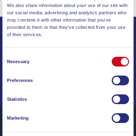
We also share information about your use of our site with
our social media, advertising and analytics partners who
may combine it with other information that you’ve
provided to them or that they’ve collected from your use
ABONNEZ-VOUS À NOTRE LETTRE
of their services.
D’INFORMATION
Consent
Necessary
INVIA
Selection
NAVIGUEZ PARMI DES OFFRES SPÉCIALES, DES
Preferences
DESTINATIONS DE RÊVE ET DES CONSEILS DE VOYAGE
!
Statistics
Marketing