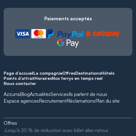
Paiements acceptés
Page d’accueil
La compagnie
Offres
Destinations
Hôtels
Points d’attrait
Horaires
Nos ferrys en temps réel
Nous contacter
Azzurra
Blog
Actualités
Services
Ils parlent de nous
Espace agences
Recrutement
Réclamations
Plan du site
Offres
Jusqu’à 20 % de réduction avec billet aller-retour