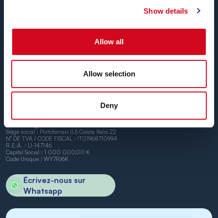
Blu Navy, Ferrys pour l’île d’Elbe.
Show details
Jusqu’à
24 liaisons par jour, toute l’année
, à
des tarifs
concurrentiels, avec des horaires pratiques et des
navires ponctuels
, entre les ports de Piombino et
Allow all
Portoferraio.
Nous avons hâte de vous accueillir à bord.
Allow selection
Deny
BN di Navigazione SPA
Siège social : Portoferraio (LI) Calata Italia 22
N° DE TVA / CODE FISCAL : IT01968710994
R.E.A. : LI-147146
Capital Social : 1 000 000,00 €
Code Unique : WY7PJ6K
Écrivez-nous sur
Whatsapp