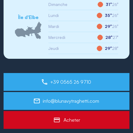
Dimanche
31°
26°
Lundi
35°
26°
Île d'Elbe
Mardi
29°
26°
Mercredi
28°
27°
Jeudi
29°
28°
+39 0565 26 9710
info@blunavytraghetti.com
Acheter