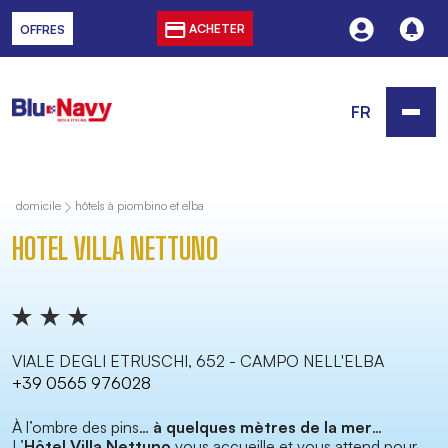
ACHETER
OFFRES
FR
domicile
hôtels à piombino et elba
HOTEL VILLA NETTUNO
VIALE DEGLI ETRUSCHI, 652 - CAMPO NELL'ELBA
+39 0565 976028
À l’ombre des pins…
à quelques mètres de la mer
…
L’
Hôtel Villa Nettuno
vous accueille et vous attend pour