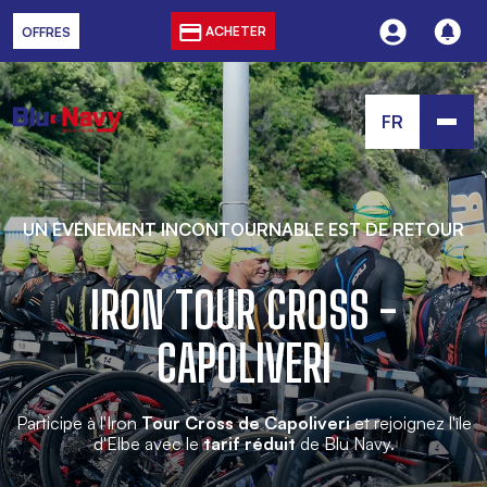
ACHETER
OFFRES
FR
UN ÉVÉNEMENT INCONTOURNABLE EST DE RETOUR
IRON TOUR CROSS -
CAPOLIVERI
Participe à l'Iron
Tour Cross de Capoliveri
et rejoignez l'île
d'Elbe avec le
tarif réduit
de Blu Navy.