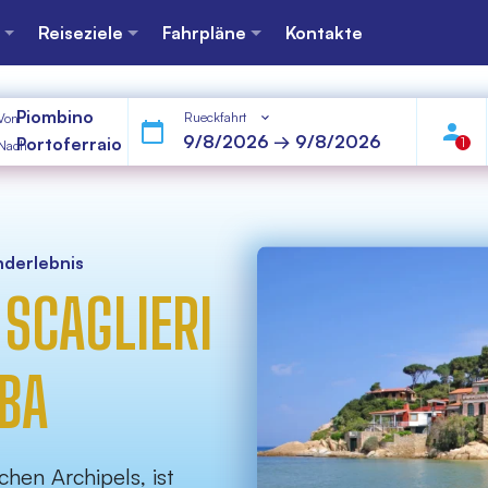
Reiseziele
Fahrpläne
Kontakte
Piombino
Rueckfahrt
Von
Portoferraio
1
Nach
nderlebnis
SCAGLIERI
LBA
chen Archipels, ist