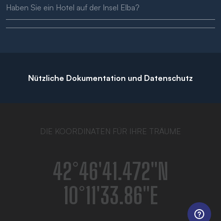
Haben Sie ein Hotel auf der Insel Elba?
Nützliche Dokumentation und Datenschutz
DIE KOORDINATEN FÜR IHRE TRÄUME
42°46′41.472″N
10°11′33.86″E