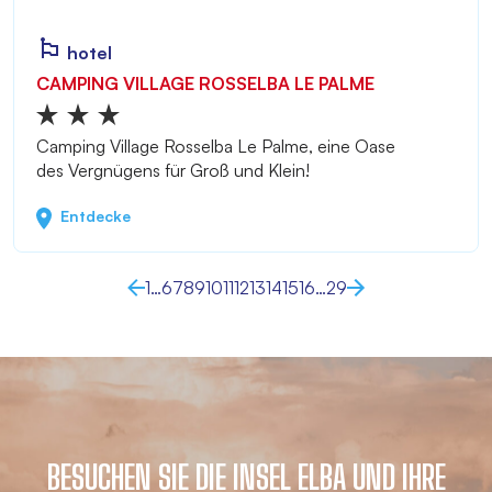
hotel
CAMPING VILLAGE ROSSELBA LE PALME
Camping Village Rosselba Le Palme, eine Oase
des Vergnügens für Groß und Klein!
Entdecke
1
…
6
7
8
9
10
11
12
13
14
15
16
…
29
BESUCHEN SIE DIE INSEL ELBA UND IHRE