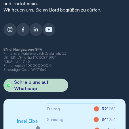
und Portoferraio.
Wir freuen uns, Sie an Bord begrüßen zu dürfen.
BN di Navigazione SPA
Firmensitz: Portoferraio (LI) Calata Italia 22
USt.-IdNr./St-IdNr.: IT01968710994
R.E.A.: LI-147146
Firmenkapital: 1000000,00 €
Eindeutiger Code: WY7PJ6K
Schreib uns auf
Whatsapp
Freitag
32°
25°
Samstag
34°
25°
Insel Elba