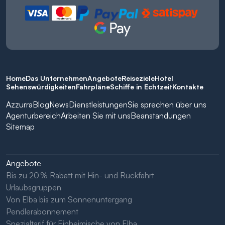
Home
Das Unternehmen
Angebote
Reiseziele
Hotel
Sehenswürdigkeiten
Fahrpläne
Schiffe in Echtzeit
Kontakte
Azzurra
Blog
News
Dienstleistungen
Sie sprechen über uns
Agenturbereich
Arbeiten Sie mit uns
Beanstandungen
Sitemap
Angebote
Bis zu 20 % Rabatt mit Hin- und Rückfahrt
Urlaubsgruppen
Von Elba bis zum Sonnenuntergang
Pendlerabonnement
Spezialtarif für Einheimische von Elba