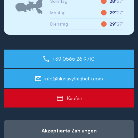
Sonntag
28°
27°
Montag
29°
27°
Dienstag
29°
27°
+39 0565 26 9710
info@blunavytraghetti.com
Kaufen
Akzeptierte Zahlungen