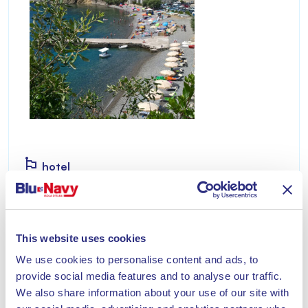
hotel
CAMPING ENFOLA
Der Campingplatz, innerhalb des Nationalparks
This website uses cookies
des Toskanischen Archipels gelegen, taucht Sie
in die Düfte und Farben der mediterranen
We use cookies to personalise content and ads, to
Macchia ein.
provide social media features and to analyse our traffic.
Entdecke
We also share information about your use of our site with