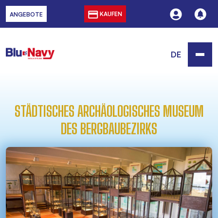
KAUFEN
ANGEBOTE
DE
STÄDTISCHES ARCHÄOLOGISCHES MUSEUM
DES BERGBAUBEZIRKS