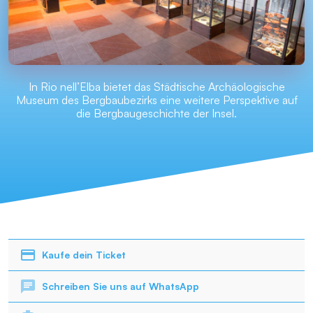
In Rio nell’Elba bietet das Städtische Archäologische
Museum des Bergbaubezirks eine weitere Perspektive auf
die Bergbaugeschichte der Insel.
Kaufe dein Ticket
Schreiben Sie uns auf WhatsApp