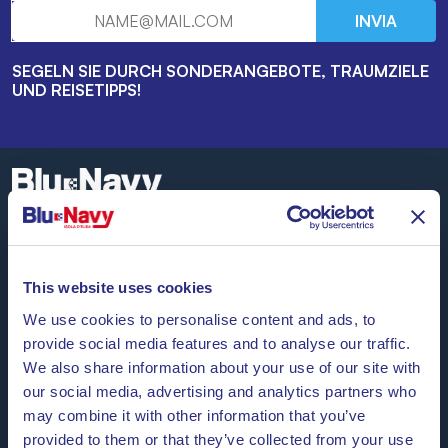
INVIA
SEGELN SIE DURCH SONDERANGEBOTE, TRAUMZIELE
UND REISETIPPS!
Blu Navy, Fähren zur Insel Elba.
Bis zu
24 Überfahrten täglich
das ganze Jahr über zu
This website uses cookies
günstigen Tarifen, bequemen Uhrzeiten und mit
pünktlichen Schiffen
We use cookies to personalise content and ads, to
zwischen den Häfen von Piombino
und Portoferraio.
provide social media features and to analyse our traffic.
Wir freuen uns, Sie an Bord begrüßen zu dürfen.
We also share information about your use of our site with
our social media, advertising and analytics partners who
may combine it with other information that you’ve
provided to them or that they’ve collected from your use