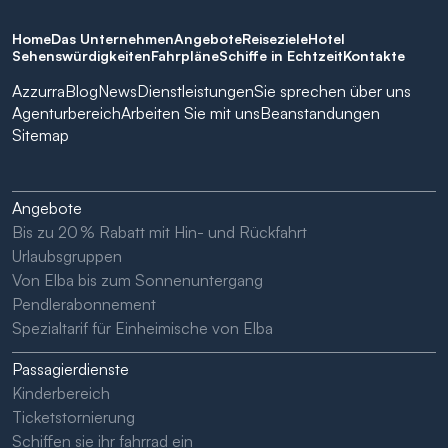
Home
Das Unternehmen
Angebote
Reiseziele
Hotel
Sehenswürdigkeiten
Fahrpläne
Schiffe in Echtzeit
Kontakte
Azzurra
Blog
News
Dienstleistungen
Sie sprechen über uns
Agenturbereich
Arbeiten Sie mit uns
Beanstandungen
Sitemap
Angebote
Bis zu 20 % Rabatt mit Hin- und Rückfahrt
Urlaubsgruppen
Von Elba bis zum Sonnenuntergang
Pendlerabonnement
Spezialtarif für Einheimische von Elba
Passagierdienste
Kinderbereich
Ticketstornierung
Schiffen sie ihr fahrrad ein