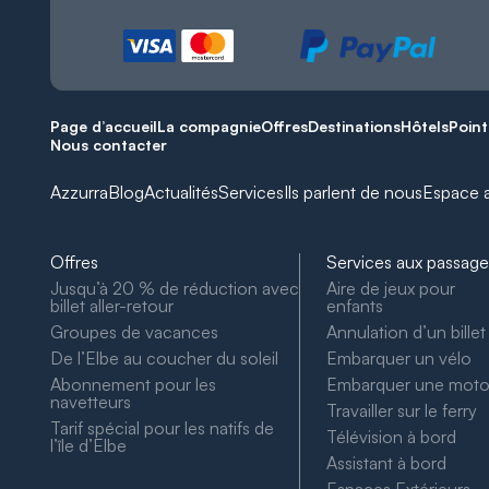
Page d’accueil
La compagnie
Offres
Destinations
Hôtels
Point
Nous contacter
Azzurra
Blog
Actualités
Services
Ils parlent de nous
Espace 
Offres
Services aux passage
Jusqu’à 20 % de réduction avec
Aire de jeux pour
billet aller-retour
enfants
Groupes de vacances
Annulation d’un billet
De l’Elbe au coucher du soleil
Embarquer un vélo
Abonnement pour les
Embarquer une mot
navetteurs
Travailler sur le ferry
Tarif spécial pour les natifs de
Télévision à bord
l’île d’Elbe
Assistant à bord