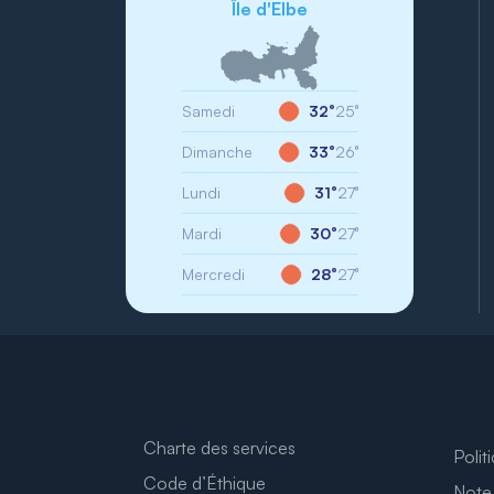
Île d'Elbe
Samedi
32°
25°
Dimanche
33°
26°
Lundi
31°
27°
Mardi
30°
27°
Mercredi
28°
27°
Charte des services
Polit
Code d’Éthique
Note 