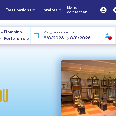
Nous
Destinations
Horaires
contacter
Piombino
Voyage aller-retour
De
Portoferraio
1
A
DU