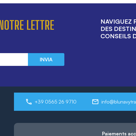
NAVIGUEZ P
NOTRE LETTRE
DES DESTIN
CONSEILS D
INVIA
+39 0565 26 9710
info@blunavytra
Paiements ac