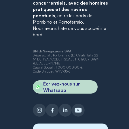
concurrentiels, avec des horaires
pratiques et des navires
ponctuels
, entre les ports de
Piombino et Portoferraio.
Nous avons hâte de vous accueillir à
bord.
BN di Navigazione SPA
Siège social : Portoferraio (LI) Calata Italia 22
N° DE TVA / CODE FISCAL : IT01968710994
R.E.A. : LI-147146
Capital Social : 1 000 000,00 €
Code Unique : WY7PJ6K
Écrivez-nous sur
Whatsapp