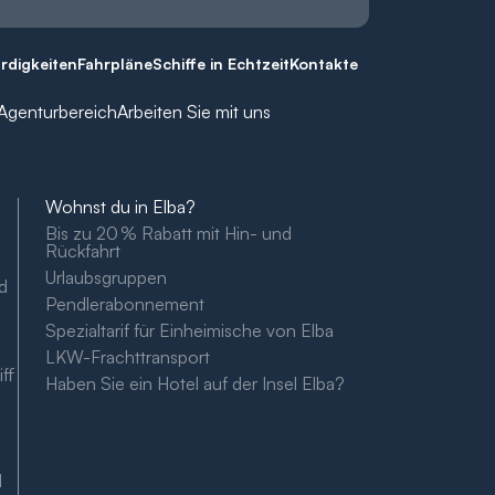
rdigkeiten
Fahrpläne
Schiffe in Echtzeit
Kontakte
Agenturbereich
Arbeiten Sie mit uns
Wohnst du in Elba?
Bis zu 20 % Rabatt mit Hin- und
Rückfahrt
Urlaubsgruppen
ad
Pendlerabonnement
Spezialtarif für Einheimische von Elba
LKW-Frachttransport
ff
Haben Sie ein Hotel auf der Insel Elba?
d