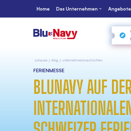
Home
Das Unternehmen
Angebote
zuhause
blog
unternehmensnachrichten
FERIENMESSE
BLUNAVY AUF DE
INTERNATIONALE
SCHWEIZER FERI