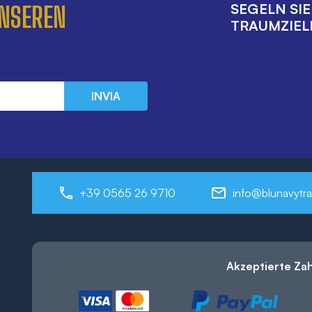
SEGELN SI
UNSEREN
TRAUMZIELE
INVIA
+39 0565 26 9710
info@blunavytra
Akzeptierte Za