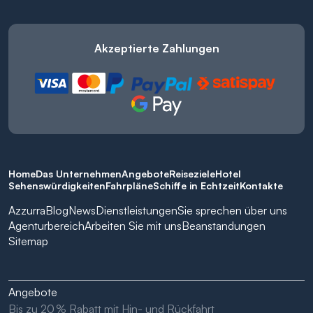
Akzeptierte Zahlungen
Home
Das Unternehmen
Angebote
Reiseziele
Hotel
Sehenswürdigkeiten
Fahrpläne
Schiffe in Echtzeit
Kontakte
Azzurra
Blog
News
Dienstleistungen
Sie sprechen über uns
Agenturbereich
Arbeiten Sie mit uns
Beanstandungen
Sitemap
Angebote
Bis zu 20 % Rabatt mit Hin- und Rückfahrt