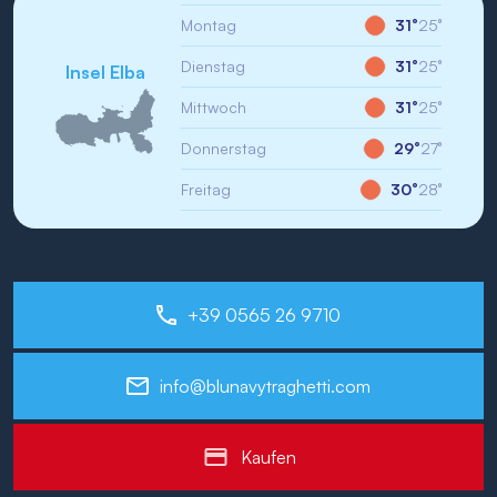
Montag
31°
25°
Dienstag
31°
25°
Insel Elba
Mittwoch
31°
25°
Donnerstag
29°
27°
Freitag
30°
28°
+39 0565 26 9710
info@blunavytraghetti.com
Kaufen