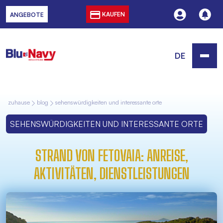
KAUFEN
ANGEBOTE
DE
zuhause
blog
sehenswürdigkeiten und interessante orte
SEHENSWÜRDIGKEITEN UND INTERESSANTE ORTE
STRAND VON FETOVAIA: ANREISE,
AKTIVITÄTEN, DIENSTLEISTUNGEN