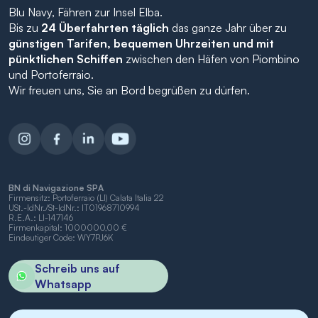
Blu Navy, Fähren zur Insel Elba.
Bis zu
24 Überfahrten täglich
das ganze Jahr über zu
günstigen Tarifen, bequemen Uhrzeiten und mit
pünktlichen Schiffen
zwischen den Häfen von Piombino
und Portoferraio.
Wir freuen uns, Sie an Bord begrüßen zu dürfen.
BN di Navigazione SPA
Firmensitz: Portoferraio (LI) Calata Italia 22
USt.-IdNr./St-IdNr.: IT01968710994
R.E.A.: LI-147146
Firmenkapital: 1000000,00 €
Eindeutiger Code: WY7PJ6K
Schreib uns auf
Whatsapp