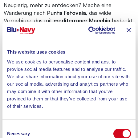
Neugierig, mehr zu entdecken? Mache eine
Wanderung nach
Punta Fetovaia
, das wilde
Vorgebirge, das mit
mediterraner Macchia
bedeckt
ist und sich etwa 800 Meter ins Meer erstreckt.
Wenn du gerne wanderst oder Rad fährst, erwarten
dich die umliegenden Pfade für einfache
Mountainbike-Touren mit atemberaubenden
This website uses cookies
Panoramen.
We use cookies to personalise content and ads, to
provide social media features and to analyse our traffic.
We also share information about your use of our site with
Nach einem Tag voller Sonne und Meer kannst du
our social media, advertising and analytics partners who
dein Erlebnis mit einem Besuch in Marina di Campo
may combine it with other information that you’ve
abschließen. Schlendere durch die Gassen des
provided to them or that they’ve collected from your use
Zentrums, genieße einen Aperitif am hübschen
of their services.
Hafen des Ortes und koste die lokale Küche in den
Strandrestaurants oder mit Meerblick.
Consent
Necessary
Denke daran, dass Fetovaia nicht nur ein Paradies für
Selection