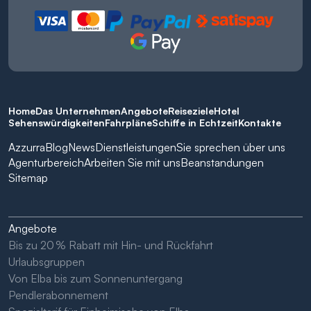
Home
Das Unternehmen
Angebote
Reiseziele
Hotel
Sehenswürdigkeiten
Fahrpläne
Schiffe in Echtzeit
Kontakte
Azzurra
Blog
News
Dienstleistungen
Sie sprechen über uns
Agenturbereich
Arbeiten Sie mit uns
Beanstandungen
Sitemap
Angebote
Bis zu 20 % Rabatt mit Hin- und Rückfahrt
Urlaubsgruppen
Von Elba bis zum Sonnenuntergang
Pendlerabonnement