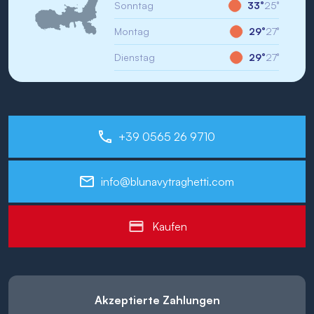
Sonntag
33°
25°
Montag
29°
27°
Dienstag
29°
27°
+39 0565 26 9710
info@blunavytraghetti.com
Kaufen
Akzeptierte Zahlungen