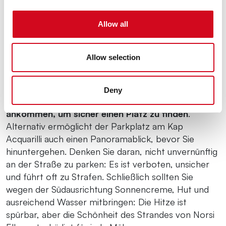
Parken und nützliche Tipps
Allow all
Allow selection
Der Parkplatz ist begrenzt: Wenn Sie spät am
Morgen oder am Wochenende ankommen, müssen
Sie sich zwischen kostenlosen und kostenpflichtigen
Deny
Plätzen entscheiden. Am besten
vor 9–12 Uhr
ankommen, um sicher einen Platz zu finden
.
Alternativ ermöglicht der Parkplatz am Kap
Acquarilli auch einen Panoramablick, bevor Sie
hinuntergehen. Denken Sie daran, nicht unvernünftig
an der Straße zu parken: Es ist verboten, unsicher
und führt oft zu Strafen. Schließlich sollten Sie
wegen der Südausrichtung Sonnencreme, Hut und
ausreichend Wasser mitbringen: Die Hitze ist
spürbar, aber die Schönheit des Strandes von Norsi