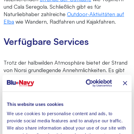
und Cala Seregola. Schließlich gibt es für
Naturliebhaber zahlreiche
Outdoor-Aktivitäten auf
Elba
wie Wandern, Radfahren und Kajakfahren.
Verfügbare Services
Trotz der halbwilden Atmosphäre bietet der Strand
von Norsi grundlegende Annehmlichkeiten. Es gibt
ein kleines Strandbad mit Liegen und
Sonnenschirmen zur Miete sowie zwei
Bars/Restaurants, die in der Sommersaison geöffnet
sind. Zusätzliche Dienstleistungen – von Dritten
This website uses cookies
angeboten – umfassen
Verleih von Kajaks, SUPs
We use cookies to personalise content and ads, to
und Schlauchbooten
; perfekt, um die Bucht vom
provide social media features and to analyse our traffic.
Wasser aus zu erkunden. Dank einer Bar ist
We also share information about your use of our site with
Mittagessen oder ein Aperitif direkt am Meer