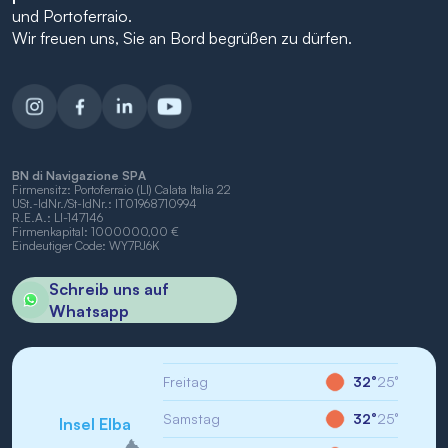
und Portoferraio.
Wir freuen uns, Sie an Bord begrüßen zu dürfen.
BN di Navigazione SPA
Firmensitz: Portoferraio (LI) Calata Italia 22
USt.-IdNr./St-IdNr.: IT01968710994
R.E.A.: LI-147146
Firmenkapital: 1000000,00 €
Eindeutiger Code: WY7PJ6K
Schreib uns auf
Whatsapp
Freitag
32°
25°
Samstag
32°
25°
Insel Elba