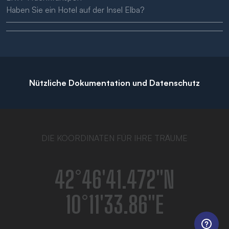
Haben Sie ein Hotel auf der Insel Elba?
Nützliche Dokumentation und Datenschutz
DIE KOORDINATEN FÜR IHRE TRÄUME
42°46′41.472″N
10°11′33.86″E