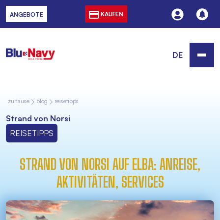
KAUFEN
ANGEBOTE
DE
zuhause
blog
reisetipps
Strand von Norsi
REISETIPPS
STRAND VON NORSI AUF ELBA: ANREISE,
AKTIVITÄTEN, SERVICES