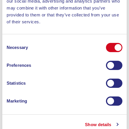
our social media, advertising and analytics partners who
bequem möglich. Besucher betonen die gemütliche
may combine it with other information that you’ve
und entspannte Atmosphäre: “Cool beach with way
provided to them or that they’ve collected from your use
less crowds” (entspannter Strand mit wenig
of their services.
Menschen) ist einer der häufigsten Kommentare.
Consent
Necessary
Selection
Preferences
Statistics
Marketing
Show details