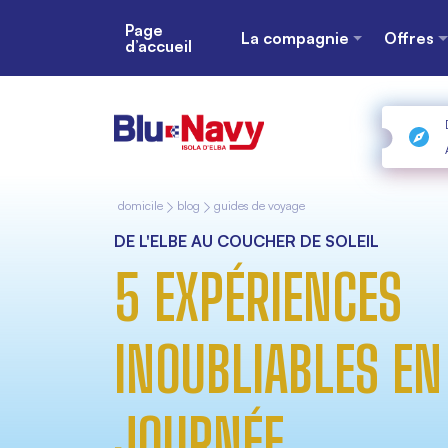
Page
La compagnie
Offres
d’accueil
domicile
blog
guides de voyage
DE L'ELBE AU COUCHER DE SOLEIL
5 EXPÉRIENCES
INOUBLIABLES EN
JOURNÉE