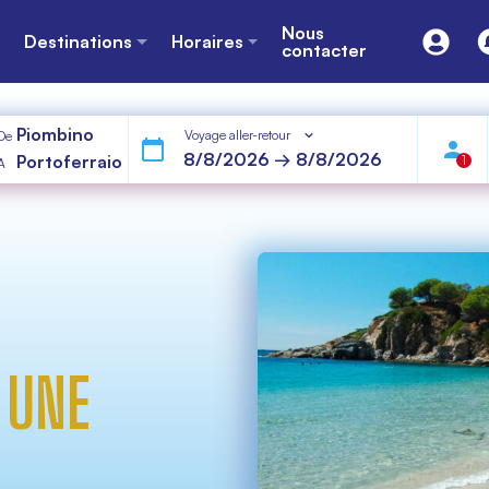
Nous
Destinations
Horaires
contacter
Piombino
Voyage aller-retour
De
Portoferraio
1
A
 UNE