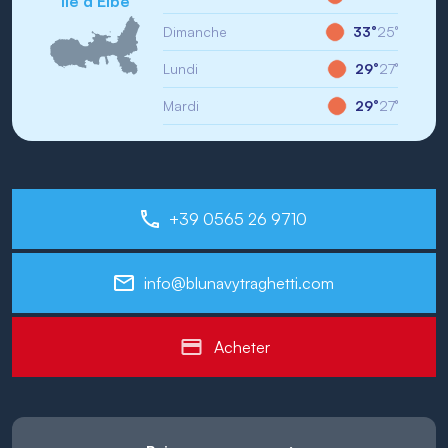
Île d'Elbe
Dimanche
33°
25°
Lundi
29°
27°
Mardi
29°
27°
+39 0565 26 9710
info@blunavytraghetti.com
Acheter