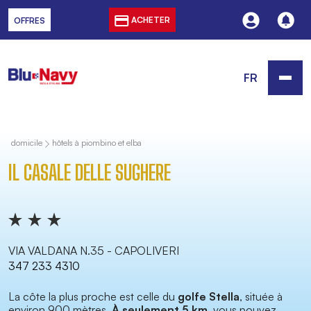
ACHETER
OFFRES
FR
domicile
hôtels à piombino et elba
IL CASALE DELLE SUGHERE
VIA VALDANA N.35 - CAPOLIVERI
347 233 4310
La côte la plus proche est celle du
golfe Stella
, située à
environ 900 mètres.
À seulement 5 km
, vous pouvez