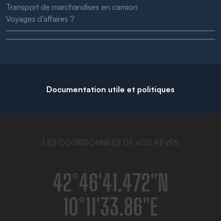
Transport de marchandises en camion
Voyages d’affaires ?
Documentation utile et politiques
LES COORDONNÉES DE VOS RÊVES
42°46′41.472″N
10°11′33.86″E