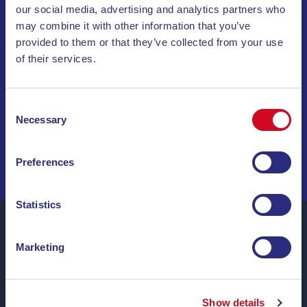
our social media, advertising and analytics partners who
may combine it with other information that you’ve
ABONNEZ-VOUS À NOTRE LETTRE
provided to them or that they’ve collected from your use
D’INFORMATION
of their services.
INVIA
Consent
Necessary
Selection
NAVIGUEZ PARMI DES OFFRES SPÉCIALES, DES
DESTINATIONS DE RÊVE ET DES CONSEILS DE VOYAGE
!
Preferences
Statistics
Marketing
Blu Navy, Ferrys pour l’île d’Elbe.
Jusqu’à
24 liaisons par jour, toute l’année
, à
des tarifs
Show details
concurrentiels, avec des horaires pratiques et des