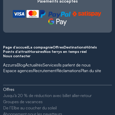
Paiements acceptés
Page d’accueil
La compagnie
Offres
Destinations
Hôtels
Points d’attrait
Horaires
Nos ferrys en temps réel
Nous contacter
Azzurra
Blog
Actualités
Services
Ils parlent de nous
Espace agences
Recrutement
Réclamations
Plan du site
Offres
Jusqu’à 20 % de réduction avec billet aller-retour
Groupes de vacances
De l’Elbe au coucher du soleil
Abonnement pour les navetteurs