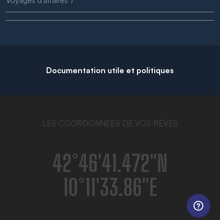
Documentation utile et politiques
LES COORDONNÉES DE VOS RÊVES
42°46′41.472″N
10°11′33.86″E