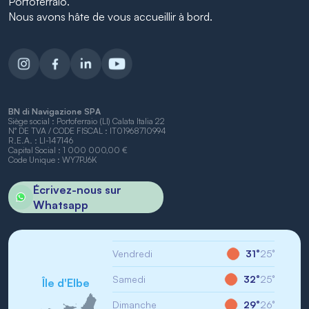
Portoferraio.
Nous avons hâte de vous accueillir à bord.
BN di Navigazione SPA
Siège social : Portoferraio (LI) Calata Italia 22
N° DE TVA / CODE FISCAL : IT01968710994
R.E.A. : LI-147146
Capital Social : 1 000 000,00 €
Code Unique : WY7PJ6K
Écrivez-nous sur
Whatsapp
Vendredi
31°
25°
Samedi
32°
25°
Île d'Elbe
Dimanche
29°
26°